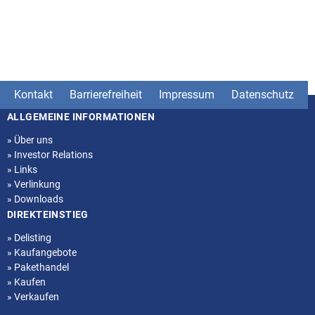
Kontakt
Barrierefreiheit
Impressum
Datenschutz
ALLGEMEINE INFORMATIONEN
Seitenstruktur
»
Über uns
»
Investor Relations
»
Links
»
Verlinkung
»
Downloads
DIREKTEINSTIEG
»
Delisting
»
Kaufangebote
»
Pakethandel
»
Kaufen
»
Verkaufen