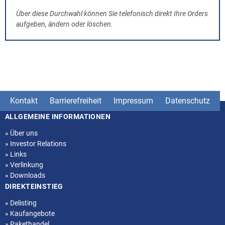
Über diese Durchwahl können Sie telefonisch direkt Ihre Orders
aufgeben, ändern oder löschen.
Kontakt
Barrierefreiheit
Impressum
Datenschutz
ALLGEMEINE INFORMATIONEN
Seitenstruktur
»
Über uns
»
Investor Relations
»
Links
»
Verlinkung
»
Downloads
DIREKTEINSTIEG
»
Delisting
»
Kaufangebote
»
Pakethandel