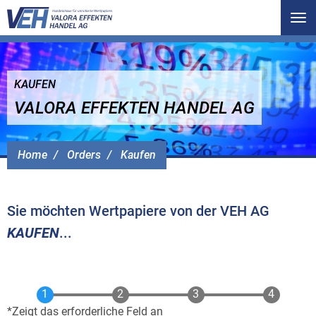
Tog
nav
KAUFEN
VALORA EFFEKTEN HANDEL AG
Home
Orders
Kaufen
Sie möchten Wertpapiere von der VEH AG
KAUFEN
...
Zeigt das erforderliche Feld an