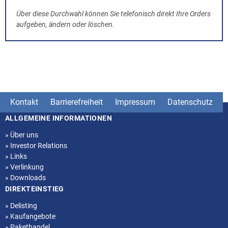
Über diese Durchwahl können Sie telefonisch direkt Ihre Orders
aufgeben, ändern oder löschen.
Kontakt
Barrierefreiheit
Impressum
Datenschutz
ALLGEMEINE INFORMATIONEN
Seitenstruktur
»
Über uns
»
Investor Relations
»
Links
»
Verlinkung
»
Downloads
DIREKTEINSTIEG
»
Delisting
»
Kaufangebote
»
Pakethandel