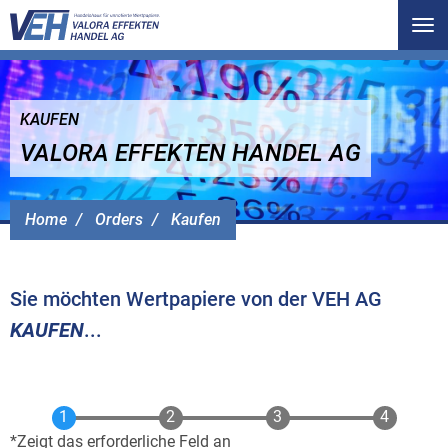
Tog
nav
KAUFEN
VALORA EFFEKTEN HANDEL AG
Home
Orders
Kaufen
Sie möchten Wertpapiere von der VEH AG
KAUFEN
...
Zeigt das erforderliche Feld an