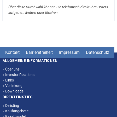
Über diese Durchwahl können Sie telefonisch direkt Ihre Orders
aufgeben, ändern oder löschen.
Kontakt
Barrierefreiheit
Impressum
Datenschutz
ALLGEMEINE INFORMATIONEN
Seitenstruktur
»
Über uns
»
Investor Relations
»
Links
»
Verlinkung
»
Downloads
DIREKTEINSTIEG
»
Delisting
»
Kaufangebote
»
Pakethandel