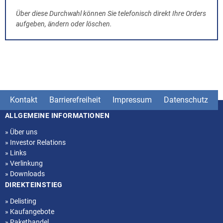
Über diese Durchwahl können Sie telefonisch direkt Ihre Orders
aufgeben, ändern oder löschen.
Kontakt
Barrierefreiheit
Impressum
Datenschutz
ALLGEMEINE INFORMATIONEN
Seitenstruktur
»
Über uns
»
Investor Relations
»
Links
»
Verlinkung
»
Downloads
DIREKTEINSTIEG
»
Delisting
»
Kaufangebote
»
Pakethandel