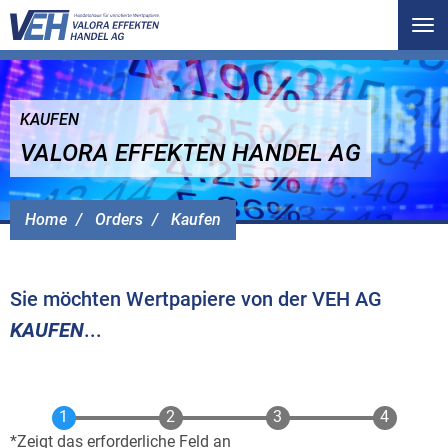
Tog
nav
KAUFEN
VALORA EFFEKTEN HANDEL AG
Home
Orders
Kaufen
Sie möchten Wertpapiere von der VEH AG
KAUFEN
...
Zeigt das erforderliche Feld an