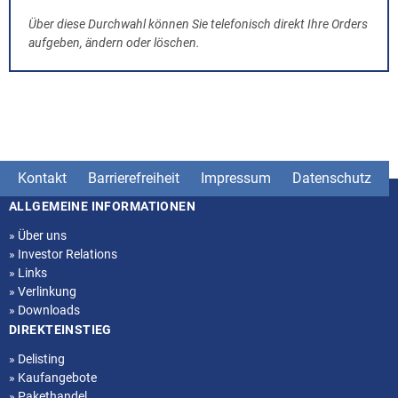
Über diese Durchwahl können Sie telefonisch direkt Ihre Orders
aufgeben, ändern oder löschen.
Kontakt
Barrierefreiheit
Impressum
Datenschutz
ALLGEMEINE INFORMATIONEN
Seitenstruktur
»
Über uns
»
Investor Relations
»
Links
»
Verlinkung
»
Downloads
DIREKTEINSTIEG
»
Delisting
»
Kaufangebote
»
Pakethandel