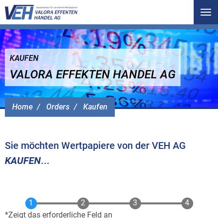
Tog
nav
KAUFEN
VALORA EFFEKTEN HANDEL AG
Home
Orders
Kaufen
Sie möchten Wertpapiere von der VEH AG
KAUFEN
...
Zeigt das erforderliche Feld an