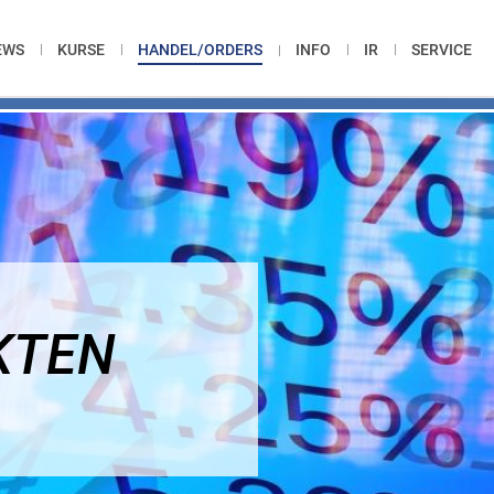
EWS
KURSE
HANDEL/ORDERS
INFO
IR
SERVICE
KTEN