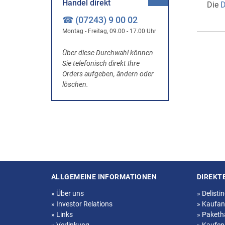
Handel direkt
Die
D
☎ (07243) 9 00 02
Montag - Freitag, 09.00 - 17.00 Uhr
Über diese Durchwahl können
Sie telefonisch direkt Ihre
Orders aufgeben, ändern oder
löschen.
ALLGEMEINE INFORMATIONEN
DIREKT
Seitenstruktur
»
Über uns
»
Delisti
»
Investor Relations
»
Kaufan
»
Links
»
Paketh