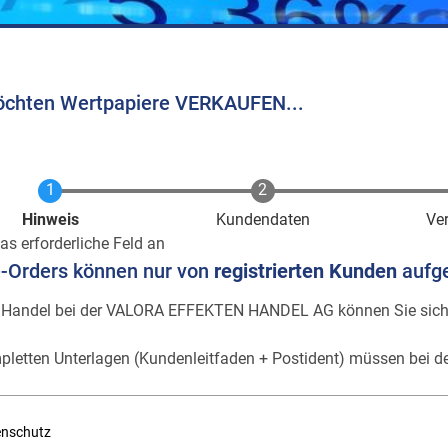
öchten Wertpapiere VERKAUFEN...
Aktuell
Hinweis
Kundendaten
Ve
as erforderliche Feld an
e-Orders können nur von
registrierten Kunden
aufg
 Handel bei der VALORA EFFEKTEN HANDEL AG können Sie sic
pletten Unterlagen (Kundenleitfaden + Postident) müssen bei de
enschutz