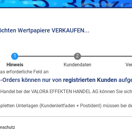
öchten Wertpapiere VERKAUFEN...
Aktuell
Hinweis
Kundendaten
Ve
as erforderliche Feld an
e-Orders können nur von
registrierten Kunden
aufg
 Handel bei der VALORA EFFEKTEN HANDEL AG können Sie sic
pletten Unterlagen (Kundenleitfaden + Postident) müssen bei de
enschutz