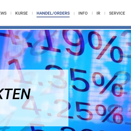
EWS
KURSE
HANDEL/ORDERS
INFO
IR
SERVICE
KTEN