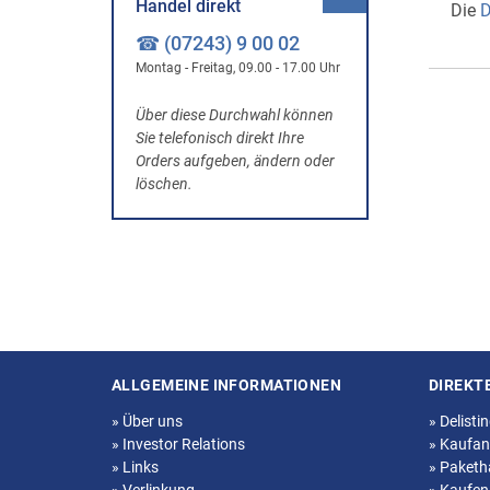
Handel direkt
Die
D
☎ (07243) 9 00 02
Montag - Freitag, 09.00 - 17.00 Uhr
Über diese Durchwahl können
Sie telefonisch direkt Ihre
Orders aufgeben, ändern oder
löschen.
ALLGEMEINE INFORMATIONEN
DIREKT
Seitenstruktur
»
Über uns
»
Delisti
»
Investor Relations
»
Kaufan
»
Links
»
Paketh