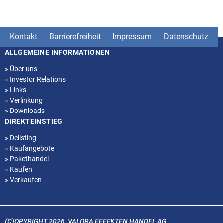
Kontakt
Barrierefreiheit
Impressum
Datenschutz
ALLGEMEINE INFORMATIONEN
Seitenstruktur
»
Über uns
»
Investor Relations
»
Links
»
Verlinkung
»
Downloads
DIREKTEINSTIEG
»
Delisting
»
Kaufangebote
»
Pakethandel
»
Kaufen
»
Verkaufen
(C)OPYRIGHT 2026, VALORA EFFEKTEN HANDEL AG