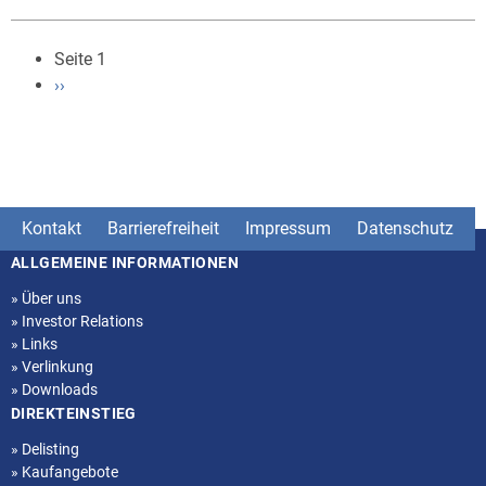
Seite 1
Seitennummerierung
Nächste
››
Seite
Kontakt
Barrierefreiheit
Impressum
Datenschutz
ALLGEMEINE INFORMATIONEN
Seitenstruktur
»
Über uns
»
Investor Relations
»
Links
»
Verlinkung
»
Downloads
DIREKTEINSTIEG
»
Delisting
»
Kaufangebote