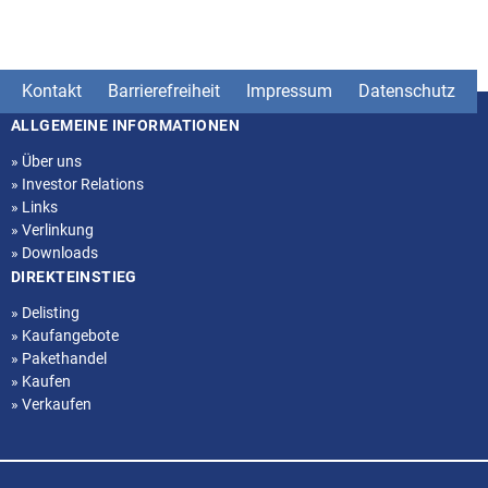
Kontakt
Barrierefreiheit
Impressum
Datenschutz
ALLGEMEINE INFORMATIONEN
Seitenstruktur
»
Über uns
»
Investor Relations
»
Links
»
Verlinkung
»
Downloads
DIREKTEINSTIEG
»
Delisting
»
Kaufangebote
»
Pakethandel
»
Kaufen
»
Verkaufen