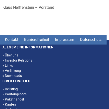
Klaus Helffenstein – Vorstand
Kontakt
Barrierefreiheit
Impressum
Datenschutz
ALLGEMEINE INFORMATIONEN
Seitenstruktur
»
Über uns
»
Investor Relations
»
Links
»
Verlinkung
»
Downloads
DIREKTEINSTIEG
»
Delisting
»
Kaufangebote
»
Pakethandel
»
Kaufen