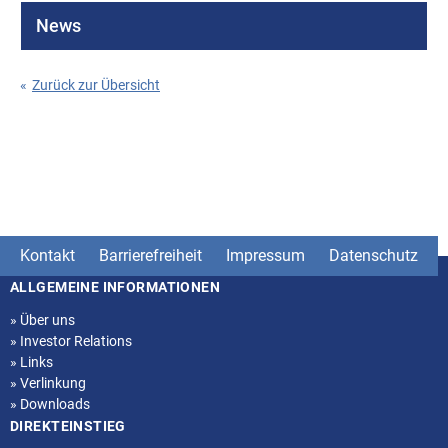
News
«
Zurück zur Übersicht
Kontakt
Barrierefreiheit
Impressum
Datenschutz
ALLGEMEINE INFORMATIONEN
Seitenstruktur
»
Über uns
»
Investor Relations
»
Links
»
Verlinkung
»
Downloads
DIREKTEINSTIEG