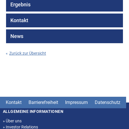
Ergebnis
Kontakt
News
«
Zurück zur Übersicht
Kontakt
Barrierefreiheit
Impressum
Datenschutz
ALLGEMEINE INFORMATIONEN
Seitenstruktur
»
Über uns
»
Investor Relations