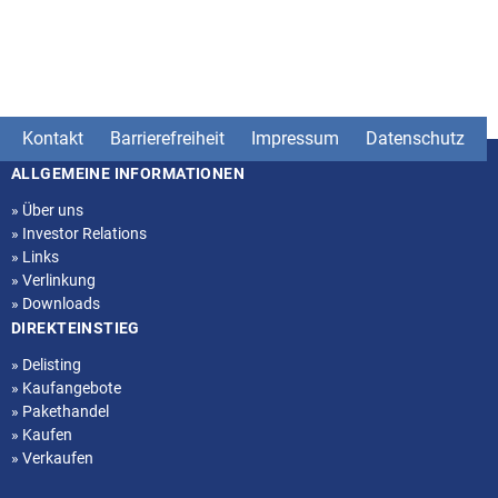
Kontakt
Barrierefreiheit
Impressum
Datenschutz
ALLGEMEINE INFORMATIONEN
Seitenstruktur
»
Über uns
»
Investor Relations
»
Links
»
Verlinkung
»
Downloads
DIREKTEINSTIEG
»
Delisting
»
Kaufangebote
»
Pakethandel
»
Kaufen
»
Verkaufen