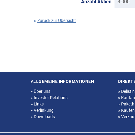
Anzahl Aktien
3.000
«
Zurück zur Übersicht
ALLGEMEINE INFORMATIONEN
DIREKT
Seitenstruktur
»
Über uns
»
Delisti
»
Investor Relations
»
Kaufan
»
Links
»
Paketh
»
Verlinkung
»
Kaufen
»
Downloads
»
Verkau