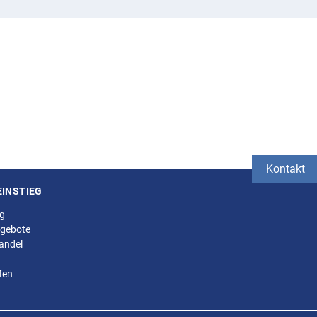
Kontakt
EINSTIEG
ng
gebote
andel
fen