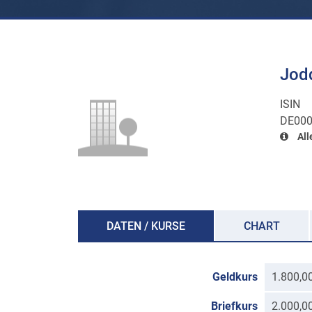
Jodq
ISIN
DE000
All
DATEN / KURSE
CHART
Geldkurs
1.800,0
Briefkurs
2.000,0