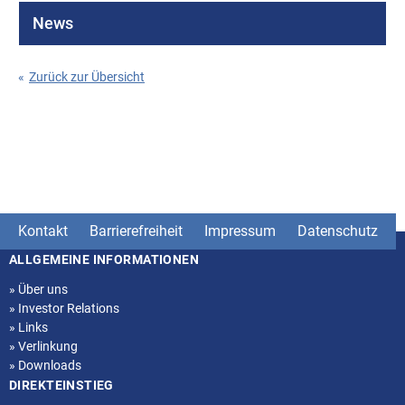
News
«
Zurück zur Übersicht
Kontakt
Barrierefreiheit
Impressum
Datenschutz
ALLGEMEINE INFORMATIONEN
Seitenstruktur
»
Über uns
»
Investor Relations
»
Links
»
Verlinkung
»
Downloads
DIREKTEINSTIEG