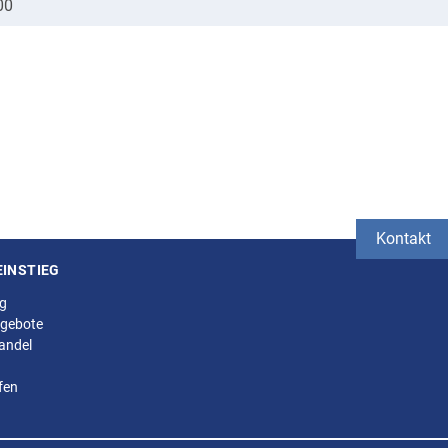
00
Kontakt
EINSTIEG
ng
gebote
andel
fen