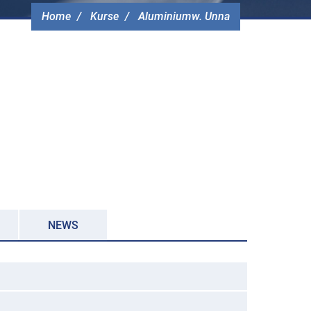
Home
Kurse
Aluminiumw. Unna
NEWS