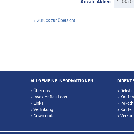
Anzahl Aktien
1.035.0
«
Zurück zur Übersicht
ALLGEMEINE INFORMATIONEN
DIREKT
Seitenstruktur
»
Über uns
»
Delisti
»
Investor Relations
»
Kaufan
»
Links
»
Paketh
»
Verlinkung
»
Kaufen
»
Downloads
»
Verkau