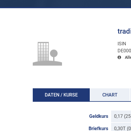
tra
ISIN
DE000
All
DATEN / KURSE
CHART
Geldkurs
0,17 (2
Briefkurs
0,30T (