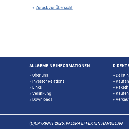
«
Zurück zur Übersicht
ALLGEMEINE INFORMATIONEN
DIREKT
Seitenstruktur
»
Über uns
»
Delisti
»
Investor Relations
»
Kaufan
»
Links
»
Paketh
»
Verlinkung
»
Kaufen
»
Downloads
»
Verkau
(C)OPYRIGHT 2026, VALORA EFFEKTEN HANDEL AG