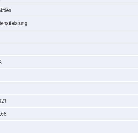
ktien
ienstleistung
R
021
,68