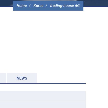
Home
Kurse
trading-house AG
NEWS