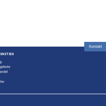
Kontakt
EINSTIEG
ng
gebote
andel
fen