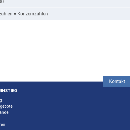
00
ahlen = Konzernzahlen
Kontakt
EINSTIEG
ng
gebote
andel
fen