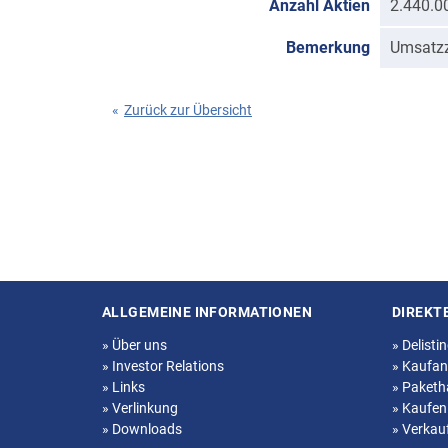
Anzahl Aktien
2.440.0
Bemerkung
Umsatzz
«
Zurück zur Übersicht
ALLGEMEINE INFORMATIONEN
DIREKT
Seitenstruktur
»
Über uns
»
Delisti
»
Investor Relations
»
Kaufan
»
Links
»
Paketh
»
Verlinkung
»
Kaufen
»
Downloads
»
Verkau