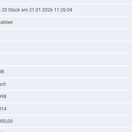
 - 20 Stück am 21.01.2026 11:26:04
aktien
UR
uch
998
014
000,00