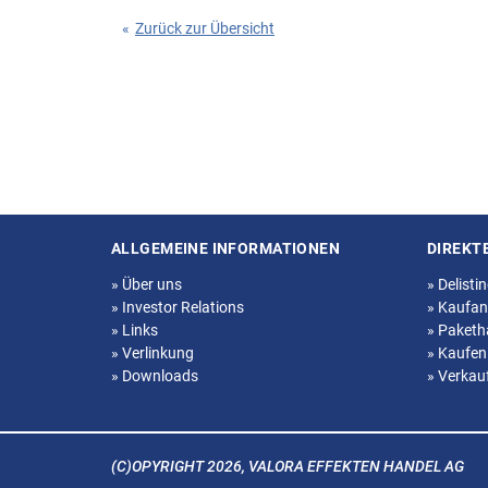
«
Zurück zur Übersicht
ALLGEMEINE INFORMATIONEN
DIREKT
Seitenstruktur
»
Über uns
»
Delisti
»
Investor Relations
»
Kaufan
»
Links
»
Paketh
»
Verlinkung
»
Kaufen
»
Downloads
»
Verkau
(C)OPYRIGHT 2026, VALORA EFFEKTEN HANDEL AG