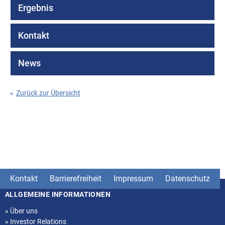
Ergebnis
Kontakt
News
«
Zurück zur Übersicht
Kontakt
Barrierefreiheit
Impressum
Datenschutz
ALLGEMEINE INFORMATIONEN
Seitenstruktur
»
Über uns
»
Investor Relations