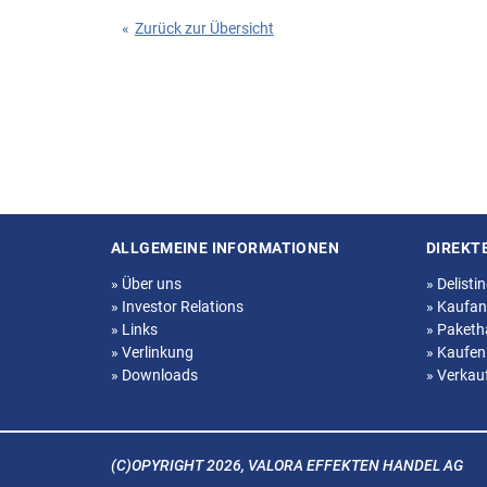
«
Zurück zur Übersicht
ALLGEMEINE INFORMATIONEN
DIREKT
Seitenstruktur
»
Über uns
»
Delisti
»
Investor Relations
»
Kaufan
»
Links
»
Paketh
»
Verlinkung
»
Kaufen
»
Downloads
»
Verkau
(C)OPYRIGHT 2026, VALORA EFFEKTEN HANDEL AG