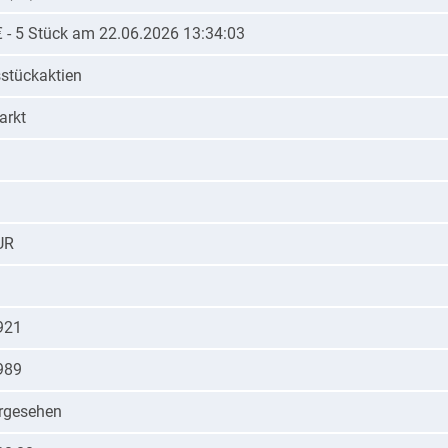
€ - 5 Stück am 22.06.2026 13:34:03
tückaktien
arkt
UR
921
989
orgesehen