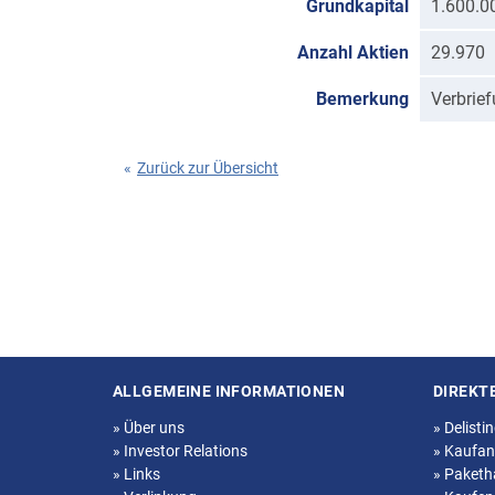
Grundkapital
1.600.0
Anzahl Aktien
29.970
Bemerkung
Verbrie
«
Zurück zur Übersicht
ALLGEMEINE INFORMATIONEN
DIREKT
Seitenstruktur
»
Über uns
»
Delisti
»
Investor Relations
»
Kaufan
»
Links
»
Paketh