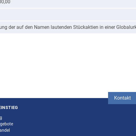
00,00
fung der auf den Namen lautenden Stückaktien in einer Globalu
Kontakt
EINSTIEG
ng
gebote
andel