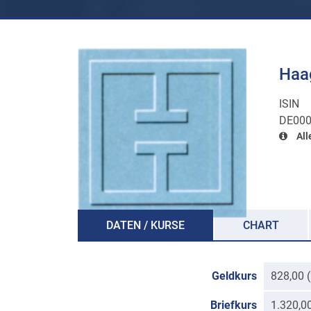
Haag
ISIN
DE00
All
DATEN / KURSE
CHART
Geldkurs
828,00 
Briefkurs
1.320,0