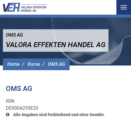
Tog
nav
OMS AG
VALORA EFFEKTEN HANDEL AG
Home
Kurse
OMS AG
OMS AG
ISIN
DE000A255E20
Alle Angaben sind freibleibend und ohne Gewähr.