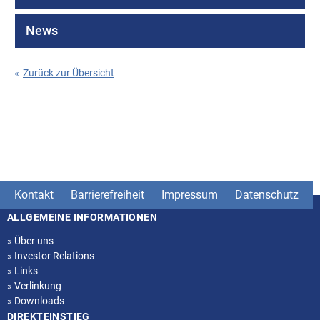
News
«
Zurück zur Übersicht
Kontakt
Barrierefreiheit
Impressum
Datenschutz
ALLGEMEINE INFORMATIONEN
Seitenstruktur
»
Über uns
»
Investor Relations
»
Links
»
Verlinkung
»
Downloads
DIREKTEINSTIEG