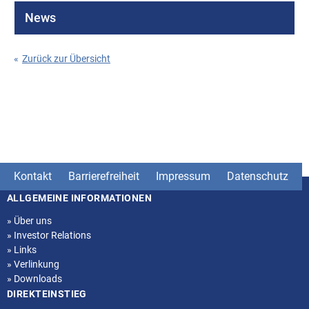
News
«
Zurück zur Übersicht
Kontakt
Barrierefreiheit
Impressum
Datenschutz
ALLGEMEINE INFORMATIONEN
Seitenstruktur
»
Über uns
»
Investor Relations
»
Links
»
Verlinkung
»
Downloads
DIREKTEINSTIEG