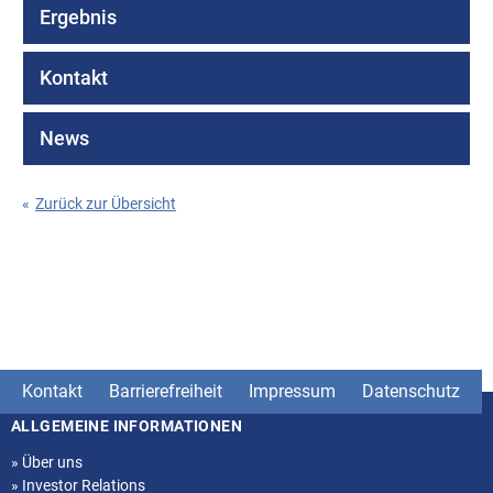
Ergebnis
Kontakt
News
«
Zurück zur Übersicht
Kontakt
Barrierefreiheit
Impressum
Datenschutz
ALLGEMEINE INFORMATIONEN
Seitenstruktur
»
Über uns
»
Investor Relations