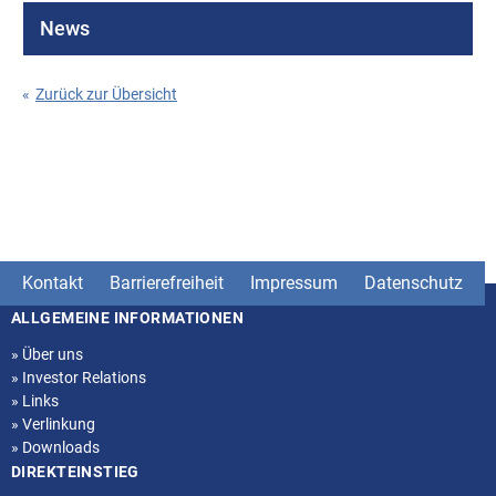
News
«
Zurück zur Übersicht
Kontakt
Barrierefreiheit
Impressum
Datenschutz
ALLGEMEINE INFORMATIONEN
Seitenstruktur
»
Über uns
»
Investor Relations
»
Links
»
Verlinkung
»
Downloads
DIREKTEINSTIEG