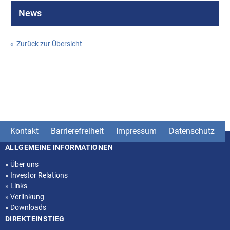
News
«
Zurück zur Übersicht
Kontakt
Barrierefreiheit
Impressum
Datenschutz
ALLGEMEINE INFORMATIONEN
Seitenstruktur
»
Über uns
»
Investor Relations
»
Links
»
Verlinkung
»
Downloads
DIREKTEINSTIEG