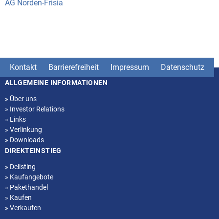
AG Norden-Frisia
Kontakt
Barrierefreiheit
Impressum
Datenschutz
ALLGEMEINE INFORMATIONEN
Seitenstruktur
»
Über uns
»
Investor Relations
»
Links
»
Verlinkung
»
Downloads
DIREKTEINSTIEG
»
Delisting
»
Kaufangebote
»
Pakethandel
»
Kaufen
»
Verkaufen