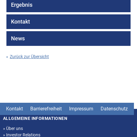
Ergebnis
Kontakt
News
«
Zurück zur Übersicht
Kontakt
Barrierefreiheit
Impressum
Datenschutz
ALLGEMEINE INFORMATIONEN
Seitenstruktur
»
Über uns
»
Investor Relations