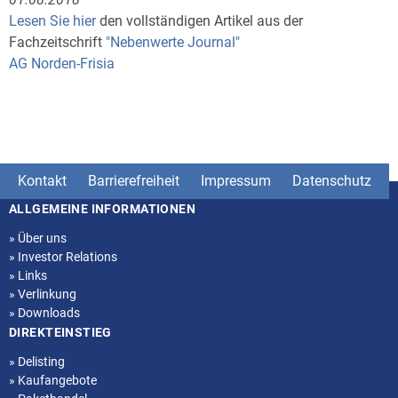
Lesen Sie hier
den vollständigen Artikel aus der
Fachzeitschrift
"Nebenwerte Journal"
AG Norden-Frisia
Kontakt
Barrierefreiheit
Impressum
Datenschutz
ALLGEMEINE INFORMATIONEN
Seitenstruktur
»
Über uns
»
Investor Relations
»
Links
»
Verlinkung
»
Downloads
DIREKTEINSTIEG
»
Delisting
»
Kaufangebote