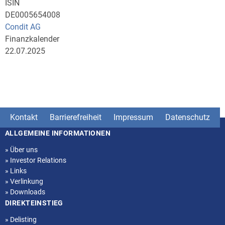
ISIN
DE0005654008
Condit AG
Finanzkalender
22.07.2025
Kontakt
Barrierefreiheit
Impressum
Datenschutz
ALLGEMEINE INFORMATIONEN
Seitenstruktur
»
Über uns
»
Investor Relations
»
Links
»
Verlinkung
»
Downloads
DIREKTEINSTIEG
»
Delisting