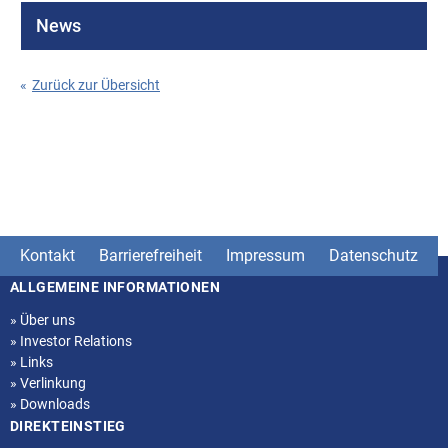
News
«
Zurück zur Übersicht
Kontakt
Barrierefreiheit
Impressum
Datenschutz
ALLGEMEINE INFORMATIONEN
Seitenstruktur
»
Über uns
»
Investor Relations
»
Links
»
Verlinkung
»
Downloads
DIREKTEINSTIEG