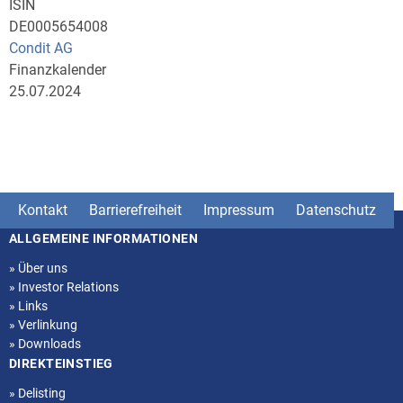
ISIN
DE0005654008
Condit AG
Finanzkalender
25.07.2024
Kontakt
Barrierefreiheit
Impressum
Datenschutz
ALLGEMEINE INFORMATIONEN
Seitenstruktur
»
Über uns
»
Investor Relations
»
Links
»
Verlinkung
»
Downloads
DIREKTEINSTIEG
»
Delisting