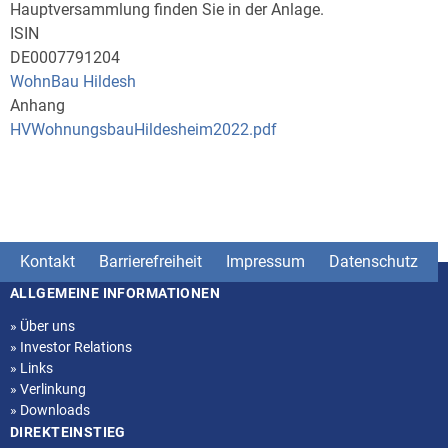
Hauptversammlung finden Sie in der Anlage.
ISIN
DE0007791204
WohnBau Hildesh
Anhang
HVWohnungsbauHildesheim2022.pdf
Kontakt
Barrierefreiheit
Impressum
Datenschutz
ALLGEMEINE INFORMATIONEN
Seitenstruktur
»
Über uns
»
Investor Relations
»
Links
»
Verlinkung
»
Downloads
DIREKTEINSTIEG