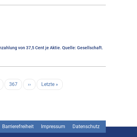
ahlung von 37,5 Cent je Aktie. Quelle: Gesellschaft.
e
Page
367
Nächste
››
Letzte
Letzte »
Seite
Seite
Barrierefreiheit
Impressum
Datenschutz