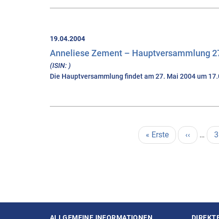
19.04.2004
Anneliese Zement – Hauptversammlung 27
(ISIN: )
Die Hauptversammlung findet am 27. Mai 2004 um 17.00 
Seitennummerierung
Erste
« Erste
Vorherige
‹‹
…
P
3
Seite
Seite
ALLGEMEINE INFORMATIONEN
DIREKT