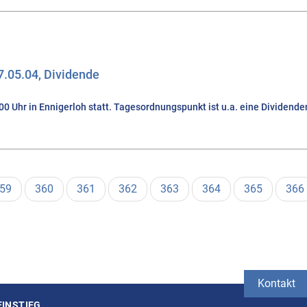
.05.04, Dividende
Uhr in Ennigerloh statt. Tagesordnungspunkt ist u.a. eine Dividendenz
age
59
Page
360
Page
361
Page
362
Page
363
Aktuelle
364
Page
365
Pag
366
Seite
Kontakt
EINSTIEG