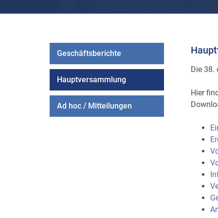
Haupt
Geschäftsberichte
Die 38.
Hauptversammlung
Hier fi
Downlo
Ad hoc / Mitteilungen
E
E
Vo
Vo
In
Ve
Ge
An