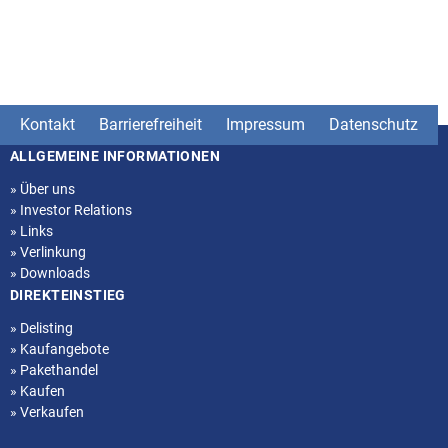
Kontakt
Barrierefreiheit
Impressum
Datenschutz
ALLGEMEINE INFORMATIONEN
Seitenstruktur
»
Über uns
»
Investor Relations
»
Links
»
Verlinkung
»
Downloads
DIREKTEINSTIEG
»
Delisting
»
Kaufangebote
»
Pakethandel
»
Kaufen
»
Verkaufen