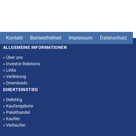
Kontakt
Barrierefreiheit
Impressum
Datenschutz
ALLGEMEINE INFORMATIONEN
Seitenstruktur
»
Über uns
»
Investor Relations
»
Links
»
Verlinkung
»
Downloads
DIREKTEINSTIEG
»
Delisting
»
Kaufangebote
»
Pakethandel
»
Kaufen
»
Verkaufen