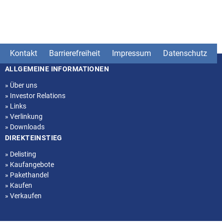
Kontakt
Barrierefreiheit
Impressum
Datenschutz
ALLGEMEINE INFORMATIONEN
Seitenstruktur
»
Über uns
»
Investor Relations
»
Links
»
Verlinkung
»
Downloads
DIREKTEINSTIEG
»
Delisting
»
Kaufangebote
»
Pakethandel
»
Kaufen
»
Verkaufen