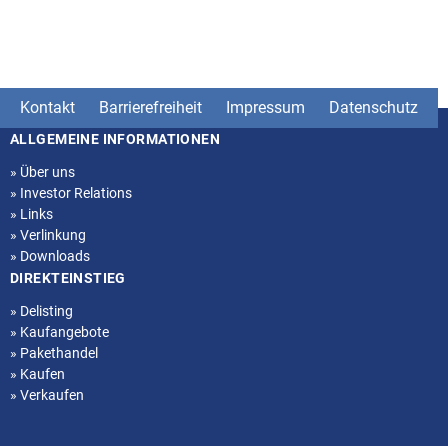
Kontakt
Barrierefreiheit
Impressum
Datenschutz
ALLGEMEINE INFORMATIONEN
Seitenstruktur
»
Über uns
»
Investor Relations
»
Links
»
Verlinkung
»
Downloads
DIREKTEINSTIEG
»
Delisting
»
Kaufangebote
»
Pakethandel
»
Kaufen
»
Verkaufen