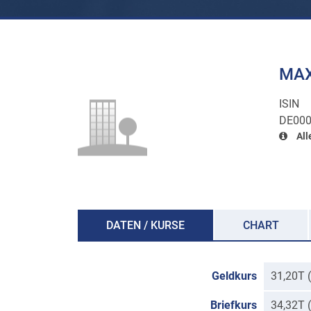
MAX
ISIN
DE000
All
DATEN / KURSE
CHART
Geldkurs
31,20T 
Briefkurs
34,32T 