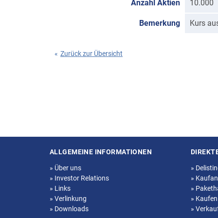
Anzahl Aktien
10.000
Bemerkung
Kurs au
«
Zurück zur Übersicht
ALLGEMEINE INFORMATIONEN
DIREKT
Seitenstruktur
»
Über uns
»
Delisti
»
Investor Relations
»
Kaufan
»
Links
»
Paketh
»
Verlinkung
»
Kaufen
»
Downloads
»
Verkau