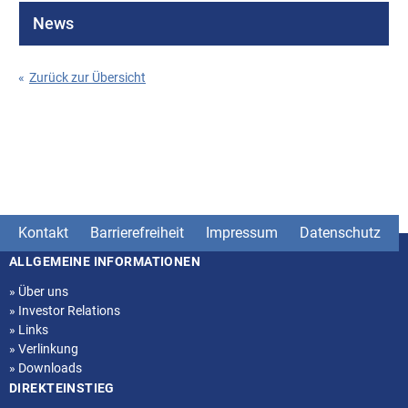
News
«
Zurück zur Übersicht
Kontakt
Barrierefreiheit
Impressum
Datenschutz
ALLGEMEINE INFORMATIONEN
Seitenstruktur
»
Über uns
»
Investor Relations
»
Links
»
Verlinkung
»
Downloads
DIREKTEINSTIEG