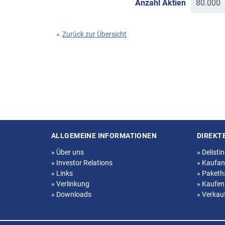
Anzahl Aktien
80.000
«
Zurück zur Übersicht
ALLGEMEINE INFORMATIONEN
DIREKT
Seitenstruktur
»
Über uns
»
Delisti
»
Investor Relations
»
Kaufan
»
Links
»
Paketh
»
Verlinkung
»
Kaufen
»
Downloads
»
Verkau