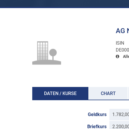
AG N
ISIN
DE000
All
DATEN / KURSE
CHART
Geldkurs
1.782,0
Briefkurs
2.200,0