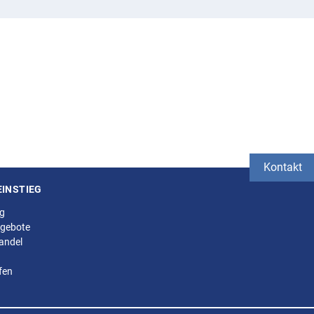
Kontakt
EINSTIEG
ng
gebote
andel
fen