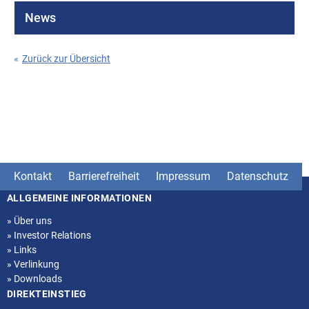
News
«
Zurück zur Übersicht
Kontakt
Barrierefreiheit
Impressum
Datenschutz
ALLGEMEINE INFORMATIONEN
Seitenstruktur
»
Über uns
»
Investor Relations
»
Links
»
Verlinkung
»
Downloads
DIREKTEINSTIEG