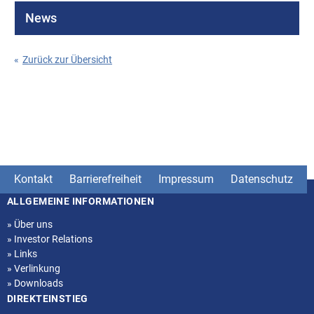
News
«
Zurück zur Übersicht
Kontakt
Barrierefreiheit
Impressum
Datenschutz
ALLGEMEINE INFORMATIONEN
Seitenstruktur
»
Über uns
»
Investor Relations
»
Links
»
Verlinkung
»
Downloads
DIREKTEINSTIEG