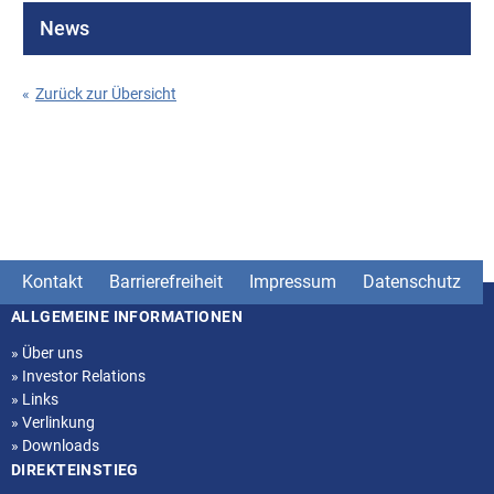
News
«
Zurück zur Übersicht
Kontakt
Barrierefreiheit
Impressum
Datenschutz
ALLGEMEINE INFORMATIONEN
Seitenstruktur
»
Über uns
»
Investor Relations
»
Links
»
Verlinkung
»
Downloads
DIREKTEINSTIEG