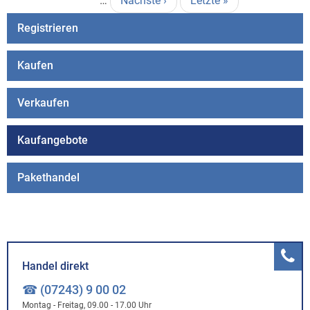
…
Nächste
Nächste ›
Letzte
Letzte »
Seite
Seite
Registrieren
Kaufen
Verkaufen
Kaufangebote
Pakethandel
Handel direkt
☎ (07243) 9 00 02
Montag - Freitag, 09.00 - 17.00 Uhr