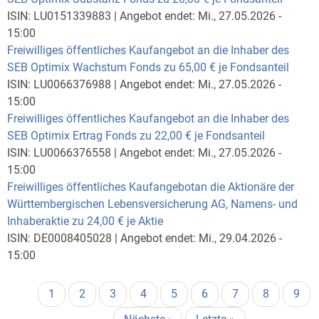
ISIN:
LU0151339883
|
Angebot endet:
Mi., 27.05.2026 -
15:00
Freiwilliges öffentliches Kaufangebot an die Inhaber des
SEB Optimix Wachstum Fonds zu 65,00 € je Fondsanteil
ISIN:
LU0066376988
|
Angebot endet:
Mi., 27.05.2026 -
15:00
Freiwilliges öffentliches Kaufangebot an die Inhaber des
SEB Optimix Ertrag Fonds zu 22,00 € je Fondsanteil
ISIN:
LU0066376558
|
Angebot endet:
Mi., 27.05.2026 -
15:00
Freiwilliges öffentliches Kaufangebotan die Aktionäre der
Württembergischen Lebensversicherung AG, Namens- und
Inhaberaktie zu 24,00 € je Aktie
ISIN:
DE0008405028
|
Angebot endet:
Mi., 29.04.2026 -
15:00
Seitennummerierung
Aktuelle
1
Page
2
Page
3
Page
4
Page
5
Page
6
Page
7
Page
8
Page
9
Seite